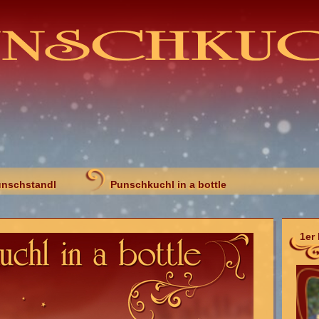
nschstandl
Punschkuchl in a bottle
1er