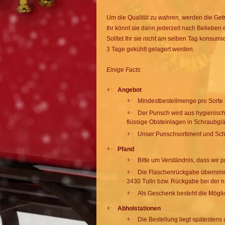
Um die Qualität zu wahren, werden die Getr
Ihr könnt sie dann jederzeit nach Belieben
Solltet Ihr sie nicht am selben Tag konsum
3 Tage gekühlt gelagert werden.
Einige Facts:
Angebot
Mindestbestellmenge pro Sorte s
Der Punsch wird aus hygienisch
flüssige Obsteinlagen in Schraubglä
Unser Punschsortiment und Sch
Pfand
Bitte um Verständnis, dass wir
Die Flaschenrückgabe übernimmt
3430 Tulln bzw. Rückgabe bei der n
Als Geschenk besteht die Möglic
Abholstationen
Die Bestellung liegt spätestens