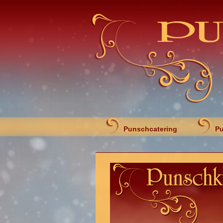
Punschcatering
Pu