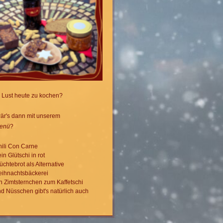
 Lust heute zu kochen?
är's dann mit unserem
Menü
?
ili Con Carne
in Glütschi in rot
üchtebrot als Alternative
eihnachtsbäckerei
n Zimtsternchen zum Kaffetschi
d Nüsschen gibt's natürlich auch