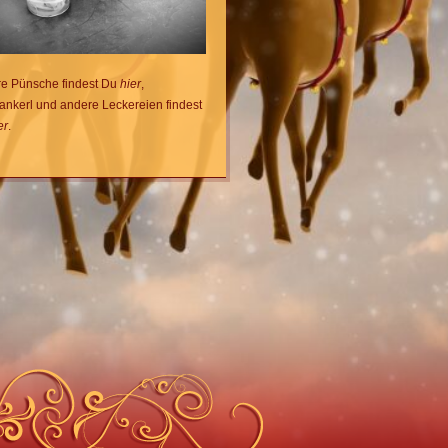
e Pünsche findest Du
hier
,
nkerl und andere Leckereien findest
er
.