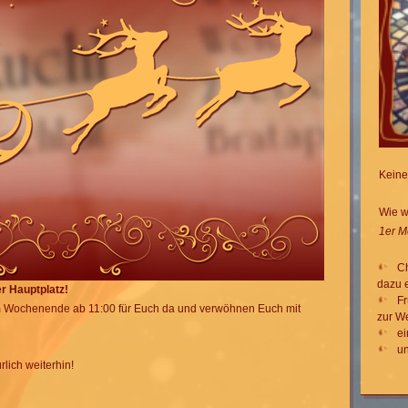
Keine
Wie w
1er 
Ch
dazu e
er Hauptplatz!
Fr
 am Wochenende ab 11:00 für Euch da und verwöhnen Euch mit
zur W
ei
un
rlich weiterhin!