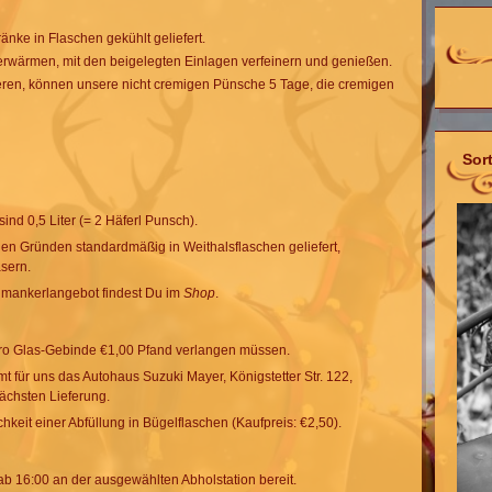
änke in Flaschen gekühlt geliefert.
 erwärmen, mit den beigelegten Einlagen verfeinern und genießen.
ieren, können unsere nicht cremigen Pünsche 5 Tage, die cremigen
Sor
ind 0,5 Liter (= 2 Häferl Punsch).
en Gründen standardmäßig in Weithalsflaschen geliefert,
sern.
mankerlangebot findest Du im
Shop
.
 pro Glas-Gebinde €1,00 Pfand verlangen müssen.
 für uns das Autohaus Suzuki Mayer, Königstetter Str. 122,
ächsten Lieferung.
hkeit einer Abfüllung in Bügelflaschen (Kaufpreis: €2,50).
 ab 16:00 an der ausgewählten Abholstation bereit.